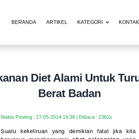
BERANDA
ARTIKEL
KATEGORI
KONTA
kanan Diet Alami Untuk Tur
Berat Badan
Waktu Posting : 27-05-2014 14:36 | Dibaca : 2362x
Suatu kekeliruan yang demikian fatal jika kita