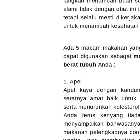
langkah menambah buah ser
alami tidak dengan obat ini
tetapi selalu mesti dikerj
untuk menambah kesehatan k
Ada 5 macam makanan yang 
dapat digunakan sebagai
ma
berat tubuh
Anda :
1. Apel
Apel kaya dengan kandun
seratnya amat baik untuk
serta menurunkan kolestero
Anda terus kenyang tiada
menyampaikan bahwasanya 
makanan pelengkapnya cond