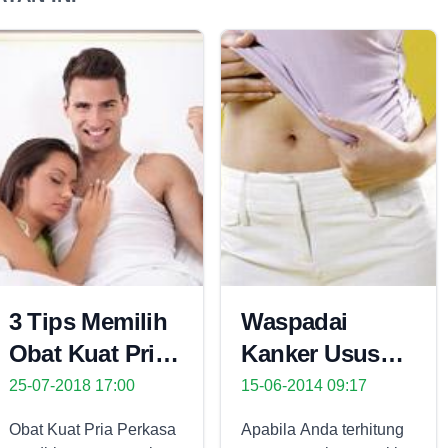
3 Tips Memilih
Waspadai
Obat Kuat Pria
Kanker Usus
Perkasa
Mengincar
25-07-2018 17:00
15-06-2014 09:17
Anda
Obat Kuat Pria Perkasa
Apabila Anda terhitung