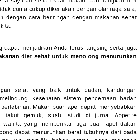
ta sayuran setiap saat makan. Jadi langkah diet
 tidak cuma cukup dikerjakan dengan olahraga saja,
akan dengan cara beriringan dengan makanan sehat
ita.
dapat menjadikan Anda terus langsing serta juga
kanan diet sehat untuk menolong menurunkan
gan serat yang baik untuk badan, kandungan
 melindungi kesehatan sistem pencernaan badan
l berlebihan. Makan buah apel dapat menyebabkan
 takut gemuk, suatu studi di jurnal Appetite
wanita yang memberikan tiga buah apel dalam
ong dapat menurunkan berat tubuhnya dari pada