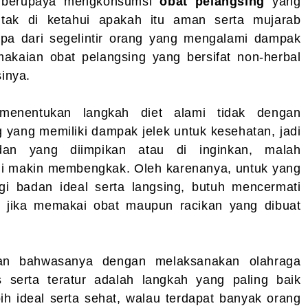
berupaya mengkonsumsi
obat pelangsing
yang
tak di ketahui apakah itu aman serta mujarab
apa dari segelintir orang yang mengalami dampak
akaian obat pelangsing yang bersifat non-herbal
inya.
menentukan langkah diet alami tidak dengan
 yang memiliki dampak jelek untuk kesehatan, jadi
an yang diimpikan atau di inginkan, malah
di makin membengkak. Oleh karenanya, untuk yang
gi badan ideal serta langsing, butuh mencermati
i jika memakai obat maupun racikan yang dibuat
an bahwasanya dengan melaksanakan olahraga
 serta teratur adalah langkah yang paling baik
ih ideal serta sehat, walau terdapat banyak orang