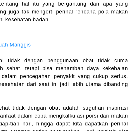
tentang hal itu yang bergantung dari apa yang
ng juga tak mengerti perihal rencana pola makan
hi kesehatan badan.
Buah Manggis
ami tidak dengan penggunaan obat tidak cuma
ih sehat, tetapi bisa menambah daya kekebalan
 dalam pencegahan penyakit yang cukup serius.
esehatan dari saat ini jadi lebih utama dibanding
ehat tidak dengan obat adalah suguhan inspirasi
manfaat dalam coba mengkalkulasi porsi dari makan
ap-tiap hari, hingga dapat kita dapatkan perihal