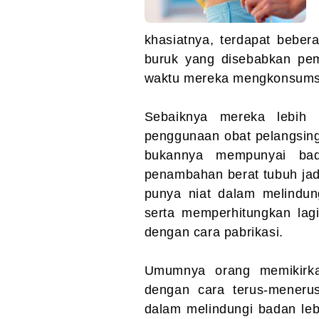
khasiatnya, terdapat beber
buruk yang disebabkan pem
waktu mereka mengkonsums
Sebaiknya mereka lebih 
penggunaan obat pelangsing
bukannya mempunyai bad
penambahan berat tubuh ja
punya niat dalam melindun
serta memperhitungkan lag
dengan cara pabrikasi.
Umumnya orang memikirk
dengan cara terus-menerus
dalam melindungi badan leb