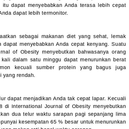
i itu dapat menyebabkan Anda terasa lebih cepat
nda dapat lebih termonitor.
aatkan sebagai makanan diet yang sehat, lemak
n dapat menyebabkan Anda cepat kenyang. Suatu
ournal of Obesity menyebutkan bahwasanya orang
kali dalam satu minggu dapat menurunkan berat
mon kecuali sumber protein yang bagus juga
i yang rendah.
ur dapat menjadikan Anda tak cepat lapar. Kecuali
8 di International Journal of Obesity menyebutkan
an dua telur waktu sarapan pagi sepanjang lima
mpunyai kesempatan 65 % besar untuk menurunkan