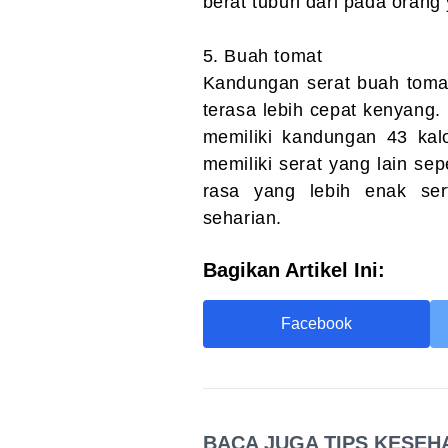
berat tubuh dari pada orang
5. Buah tomat
Kandungan serat buah toma
terasa lebih cepat kenyang
memiliki kandungan 43 ka
memiliki serat yang lain sep
rasa yang lebih enak se
seharian.
Bagikan Artikel Ini:
Facebook
BACA JUGA TIPS KESEHA