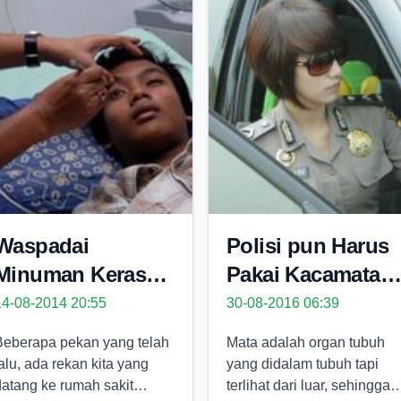
akin rumit. Adapun
meningkat bila seseorang
kesehatannya. Berikut
menonjol, terkadang ada
sebagian langkah
wanita mencapai umur 40
lasannya: Baca juga
warna kuning diujungnya
prosedurnya, pertama
tahun serta mulai usia 60
: Stroke - Penyebab, Gejala,
semacam ciri timbulnya
adalah persiapan sebelum
tahun pada pria. • Genetik.
an Pengobatan Untuk
nanah, serta umumnya gus
saat lakukan operasi,
Resiko bakal meningkat bil
up Sebuah riset yang
jadi gampang berdarah.Â
pasien mesti dalam situasi
ada kerabat dekat yang
diadakan di Queen’s
Gusi yang bengkak ini pun
bugar, bila menanggung
sempat juga menderita
University membuktikan
bisa punya pengaruh
derita sebagian penyakit
kanker payudara. • Malas
bahwa pria yang mampu
hingga ke ruang pipi, hingg
eperti tekanan darah tinggi,
olahraga. • Pola makan
mencapai orgasme seksual
wajah tampak tak simetris
diabetes, pasien mesti
yang tak sehat. • Merokok
aman memiliki tingkat
serta pastinya punya
melakukan penyembuhan
serta banyak
kehidupan yang lebih baik.
pengaruh pada tampilan.
Waspadai
Polisi pun Harus
erlebih dulu, terlebih bila
mengkonsumsi alkohol. •
Disimpulkan bahwa makin
Banyak aspek yang bisa
telah berumur empat puluh
Alami kelbihan berat tubuh
Minuman Keras
Pakai Kacamata
tinggi frekuensi melakukan
mengakibatkan gusi
h. keatas. Pasien mesti
Baca juga : Penyebab
hubungan seks, maka
bengkak, yang seringkali
Bisa Akibatkan
Hitam pada Saat
14-08-2014 20:55
30-08-2016 06:39
menghentikan penggunaan
Kencing Berdarah
tingkat kehidupan pun
ialah lantaran masuknya
Buta Mata
Bertugas, Untuk
obat-obatan serta vitamin
Adapun beberapa gejala
emakin tinggi. Tubuh indah
kuman atau bakteri hingga
Beberapa pekan yang telah
Mata adalah organ tubuh
khusus, seperti obat
yang diakibatkan oleh
Menghindari
Hubungan seks disebut-
menyebabkan peradangan
alu, ada rekan kita yang
yang didalam tubuh tapi
pengencer darah,
kanker payudara, yakni : •
sebut sebagai sarana hebat
pada gusi. Masuknya
Katarak
datang ke rumah sakit
terlihat dari luar, sehingga
ginkogiloba, atau vitamin E
Ada tonjolan pada atau di