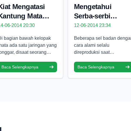
Kiat Mengatasi
Mengetahui
Kantung Mata
Serba-serbi
Yang
Kanker Payudara
14-06-2014 20:30
12-06-2014 23:34
Mengganggu
Di bagian bawah kelopak
Beberapa sel badan denga
Penampilan
mata ada satu jaringan yang
cara alami selalu
longgar, disaat seorang
direproduksi saat
alami penuaan, kulitnya
diperlukan, namun kadang-
bakal mengendur serta
kadang perubahan
Baca Selengkapnya
Baca Selengkapnya
lemak berlebih memenuhi
beberapa sel itu tak dapat
aringan kulit itu hingga
dikendalikan hingga
terbentuklah kantung mata.
terbentuklah jaringan padat
Walau berlangsung
yang lebih umum dimaksud
ergantian pada fisik,
dengan tumor. Bila
kantung mata bukanlah
beberapa sel yang selalu
merupakan satu penyakit
berkembang itu adalah sel
serta tak beresiko. Tak cuma
yang normal, maka tak
L
dapat berlangsung pada
bakal membahayakan,