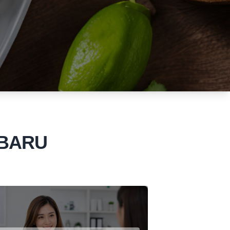
RBARU