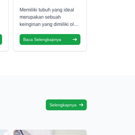
digunakan dalam perawatan
wajah buatan rumah dan
g
Memiliki tubuh yang ideal
masker rambut. Hal ini bisa
merupakan sebuah
r
membuat kulit lebih hidup,
keinginan yang dimiliki oleh
melawan timbulnya kerut,
setiap orang. Banyak lelaki
dan melembabkan wajah
a
maupun wanita yang
Baca Selengkapnya
kamu. Saat ini kita akan
memiliki keinginan untuk
melihat dari resep
menjaga tubuhnya agar
perawatan wajah buatan
tetap ideal. Nah mengenai
rumah yang paling efektif
tubuh ideal ini salah satu di
yang cocok untuk tipe kulit
antaranya permasalahan
yang kering dan normal,
yang muncul adalah paha
yang akan membuat kulit
yang terlihat besar. Karena
,
kamu lebih lembut, sehat,
itulah maka di sini saya
dan bercahaya. Bahan-
akan memberikan sebuah
Selengkapnya
bahan yang dibutuhkan
ulasan yang menarik
adalah setengah bagian
kepada anda tentang
dari avocado yang matang,
i
olahraga yang dapat anda
1 sdm minyak gandum, ½
lakukan khusus untuk