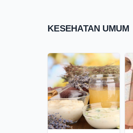
KESEHATAN UMUM