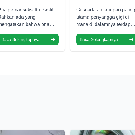
sesungguhnya cuma dapat
dengan Usia Anda Apakah
Gusi Bengkak
di hilangkan lewat tehnik
kanker payudara cuma
ria gemar seks. Itu Pasti!
Gusi adalah jaringan palin
embedahan. Baca juga
dapat menyerang wanita
Bahkan ada yang
utama penyangga gigi di
: Cara Merekonstruksi
saja? Tidak ternyata, kanke
mengatakan bahwa pria
mana di dalamnya terdapat
Selaput Dara dengan
payudara dapat juga
memikirkan seks tiap tujuh
banyak pembuluh darah
ymenoplasty Terjadinya
menimpa pria. Kurangnya
detik! Tanpa ada alasan
yang kecil-kecil. Hingga jik
Baca Selengkapnya
Baca Selengkapnya
kantung mata susah untuk
info serta kewaspadaan
kesehatan pun, pria tetap
berlangsung masalah pada
ihindari lantaran tiap-tiap
terhadap bahaya kanker
siap melakukan seks kapan
gusi, biasanya bakal
orang tentunya bakal alami
payudara kerapkali bikin
saja. Hal ini berbanding
menyebabkan rasa yang
penuaan. Kecuali dengan
penyakit itu baru terdeteksi
terbalik dengan wanita yang
amat sakit serta bisa
argumen estetika,
sesudah cukup kronis.
tidak memiliki keinginan
menyebabkan kerap sakit
sebenarnya kantung mata
Sampai saat ini belum di
bercinta sebanyak yang
kepala. Gusi yang
ak harus untuk di
ketahui dengan cara pasti
imiliki pria. Bagi kaum
membengkak pertanda
ilangkan. Tetapi bila
apa sebagai pemicu kanker
wanita, pahamilah bahwa
sudah berlangsung proses
kantung mata Anda telah
namun terdapat banyak
ketika suami mengajak
peradangan pada gusi itu
melebar sampai ke sisi atas
aspek yang dapat
Anda melakukan hubungan
yang biasanya ditandai
ulang pipi, tehnik
menambah resiko seorang
ntim, maka pria juga
dengan warna gusi yang
pembedahan yang
merasakannya, yakni : •
sedang meminta bantuan
lebih merah dari gusi lain d
dikerjakan pastinya bakal
Umur. Resiko kanker
Anda untuk menjaga
sekelilingnya, gusi tampak