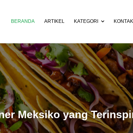
BERANDA
ARTIKEL
KATEGORI
KONTA
ngan Klasik Populer The 